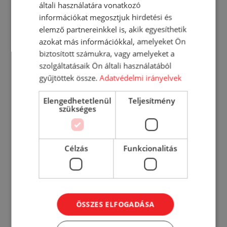
általi használatára vonatkozó
információkat megosztjuk hirdetési és
Zum textilöblítő yellow 1000 ml
elemző partnereinkkel is, akik egyesíthetik
azokat más információkkal, amelyeket Ön
767
Ft
biztosított számukra, vagy amelyeket a
szolgáltatásaik Ön általi használatából
KOSÁRBA
gyűjtöttek össze.
Adatvédelmi irányelvek
RÉSZLETEK
Elengedhetetlenül
Teljesítmény
szükséges
Célzás
Funkcionalitás
ÖSSZES ELFOGADÁSA