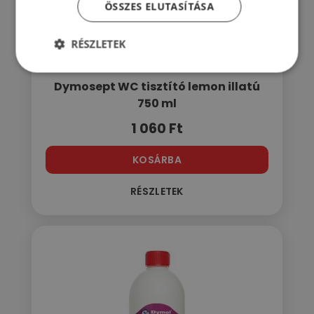
ÖSSZES ELUTASÍTÁSA
RÉSZLETEK
Dymosept WC tisztító lemon illatú
750 ml
1 060
Ft
KOSÁRBA
RÉSZLETEK