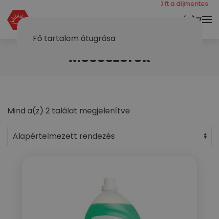
még 40000 ft a díjmentes száll
KOSÁR
Fő tartalom átugrása
Mosószerek
Mind a(z) 2 találat megjelenítve