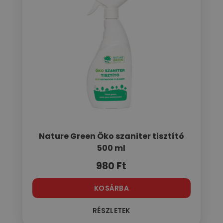
Nature Green Öko szaniter tisztító
500 ml
980
Ft
KOSÁRBA
RÉSZLETEK