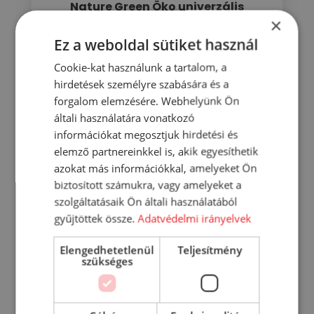
Nature Green Öko univerzális
×
tisztítószer 1000 ml
Ez a weboldal sütiket használ
1 021
Ft
Cookie-kat használunk a tartalom, a
KOSÁRBA
hirdetések személyre szabására és a
forgalom elemzésére. Webhelyünk Ön
RÉSZLETEK
általi használatára vonatkozó
információkat megosztjuk hirdetési és
elemző partnereinkkel is, akik egyesíthetik
azokat más információkkal, amelyeket Ön
biztosított számukra, vagy amelyeket a
szolgáltatásaik Ön általi használatából
gyűjtöttek össze.
Adatvédelmi irányelvek
Elengedhetetlenül
Teljesítmény
szükséges