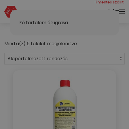
még 40000 ft a díjmentes szállításhoz
KOSÁR
Fő tartalom átugrása
Mind a(z) 6 találat megjelenítve