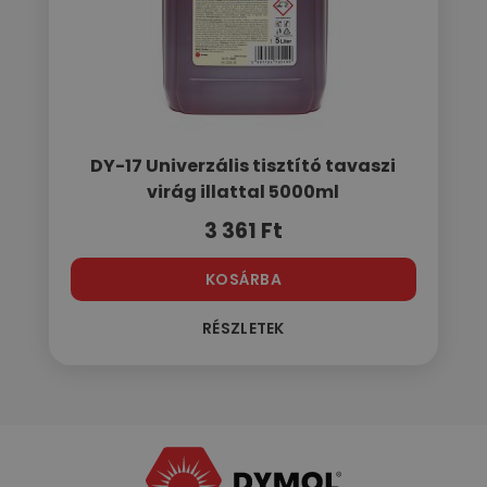
DY-17 Univerzális tisztító tavaszi
virág illattal 5000ml
3 361
Ft
KOSÁRBA
RÉSZLETEK