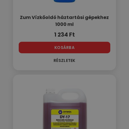
Zum Vízkőoldó háztartási gépekhez
1000 ml
1 234
Ft
KOSÁRBA
RÉSZLETEK