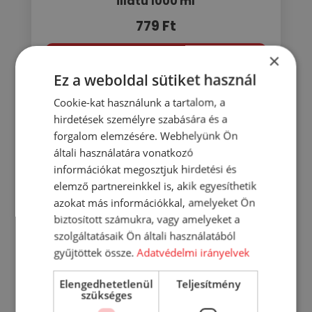
illatú 1000 ml
779
Ft
×
KOSÁRBA
Ez a weboldal sütiket használ
RÉSZLETEK
Cookie-kat használunk a tartalom, a
hirdetések személyre szabására és a
forgalom elemzésére. Webhelyünk Ön
általi használatára vonatkozó
információkat megosztjuk hirdetési és
elemző partnereinkkel is, akik egyesíthetik
azokat más információkkal, amelyeket Ön
biztosított számukra, vagy amelyeket a
szolgáltatásaik Ön általi használatából
gyűjtöttek össze.
Adatvédelmi irányelvek
Elengedhetetlenül
Teljesítmény
szükséges