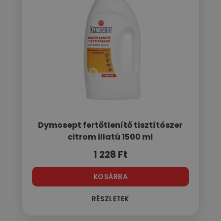
Dymosept fertőtlenítő tisztítószer
citrom illatú 1500 ml
1 228
Ft
KOSÁRBA
RÉSZLETEK