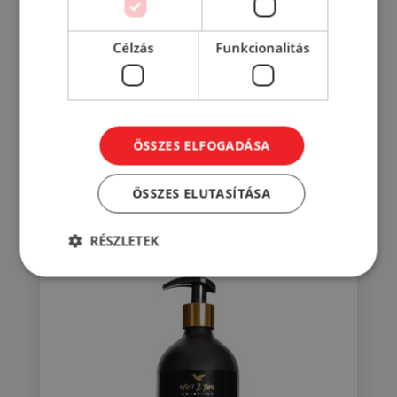
Célzás
Funkcionalitás
Well folyékony szappan glicerines
1000 ml
779
Ft
ÖSSZES ELFOGADÁSA
KOSÁRBA
ÖSSZES ELUTASÍTÁSA
RÉSZLETEK
RÉSZLETEK