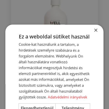
×
Ez a weboldal sütiket használ
Cookie-kat használunk a tartalom, a
hirdetések személyre szabására és a
forgalom elemzésére. Webhelyünk Ön
általi használatára vonatkozó
Well folyékony szappan gránátalma
információkat megosztjuk hirdetési és
illatú 500 ml
elemző partnereinkkel is, akik egyesíthetik
azokat más információkkal, amelyeket Ön
701
Ft
biztosított számukra, vagy amelyeket a
szolgáltatásaik Ön általi használatából
KOSÁRBA
gyűjtöttek össze.
Adatvédelmi irányelvek
RÉSZLETEK
Elengedhetetlenül
Teljesítmény