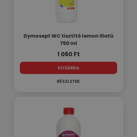
Dymosept WC tisztító lemon illatú
750 ml
1 060
Ft
KOSÁRBA
RÉSZLETEK