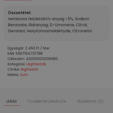
textil
illatosító
Összetétel:
Citrus&Rose
nemionos felületaktív anyag <5%, Sodium
illatú
Benzoate, illatanyag, D-Limonene, Citral,
300
Geraniol, Hexylcinnamaldehyde, Citronelol.
ml
mennyiség
Egységár:
2 450
Ft
/ liter
EAN:
5997104701788
Cikkszám:
40000000006983
Kategória:
Légfrissítők
Címke:
légfrissítő
Márka:
Zum
LEÍRÁS
TOVÁBBI INFORMÁCIÓK
VÉLEMÉNYEK (0)