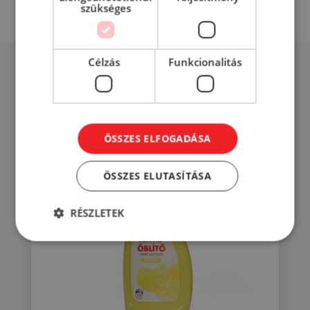
szükséges
Célzás
Funkcionalitás
Mások éppen ezt nézik...
ÖSSZES ELFOGADÁSA
ÖSSZES ELUTASÍTÁSA
RÉSZLETEK