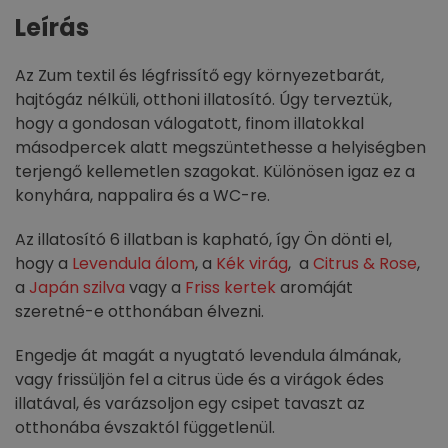
Leírás
Az Zum textil és légfrissítő egy környezetbarát,
hajtógáz nélküli, otthoni illatosító. Úgy terveztük,
hogy a gondosan válogatott, finom illatokkal
másodpercek alatt megszüntethesse a helyiségben
terjengő kellemetlen szagokat. Különösen igaz ez a
konyhára, nappalira és a WC-re.
Az illatosító 6 illatban is kapható, így Ön dönti el,
hogy a
Levendula álom
, a
Kék virág
, a
Citrus & Rose
,
a
Japán szilva
vagy a
Friss kertek
aromáját
szeretné-e otthonában élvezni.
Engedje át magát a nyugtató levendula álmának,
vagy frissüljön fel a citrus üde és a virágok édes
illatával, és varázsoljon egy csipet tavaszt az
otthonába évszaktól függetlenül.