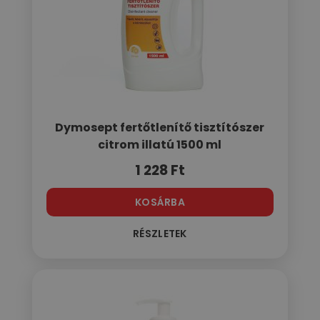
Dymosept fertőtlenítő tisztítószer
citrom illatú 1500 ml
1 228
Ft
KOSÁRBA
RÉSZLETEK