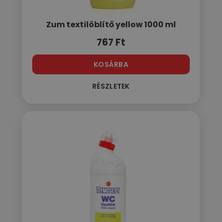
Zum textilöblítő yellow 1000 ml
767
Ft
KOSÁRBA
RÉSZLETEK