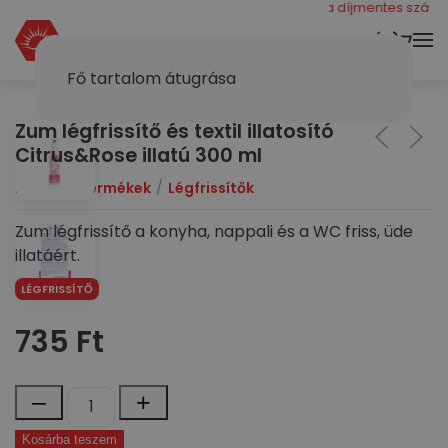
még 40000 ft a díjmentes szállításh
KOSÁR
Fő tartalom átugrása
Zum légfrissítő és textil illatosító
Citrus&Rose illatú 300 ml
Dymol
Termékek
Légfrissítők
Zum légfrissítő a konyha, nappali és a WC friss, üde
illatáért.
LÉGFRISSÍTŐ
735
Ft
Zum
–
+
légfrissítő
Kosárba teszem
és