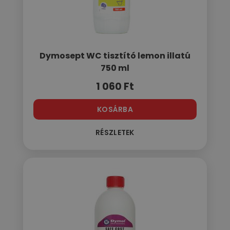
Dymosept WC tisztító lemon illatú
750 ml
1 060
Ft
KOSÁRBA
RÉSZLETEK