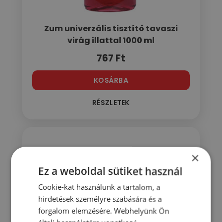
Zum univerzális tisztító tavaszi
virág illattal 1000 ml
767
Ft
KOSÁRBA
RÉSZLETEK
×
Ez a weboldal sütiket használ
Cookie-kat használunk a tartalom, a
hirdetések személyre szabására és a
forgalom elemzésére. Webhelyünk Ön