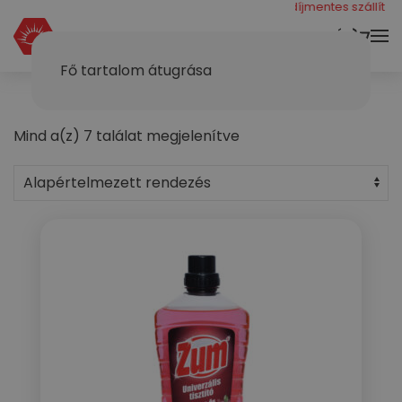
még 40000 ft a díjmentes szállításhoz
KOSÁR
Fő tartalom átugrása
Mind a(z) 7 találat megjelenítve