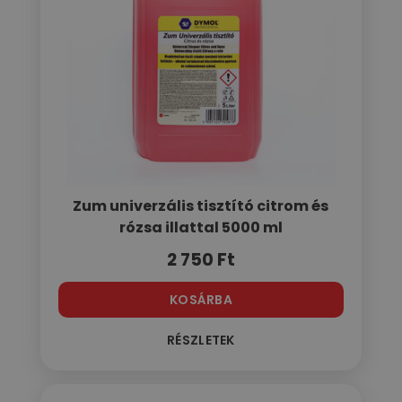
Zum univerzális tisztító citrom és
rózsa illattal 5000 ml
2 750
Ft
KOSÁRBA
RÉSZLETEK