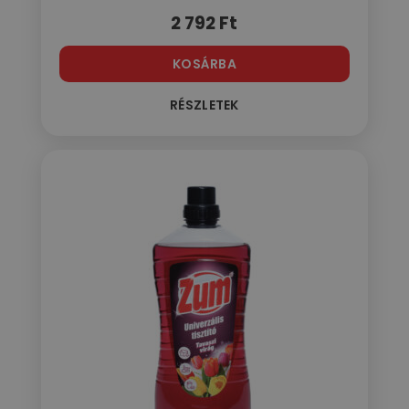
2 792
Ft
KOSÁRBA
RÉSZLETEK