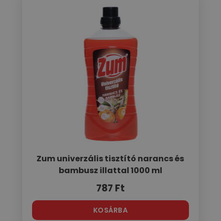
Zum univerzális tisztító narancs és
bambusz illattal 1000 ml
787
Ft
KOSÁRBA