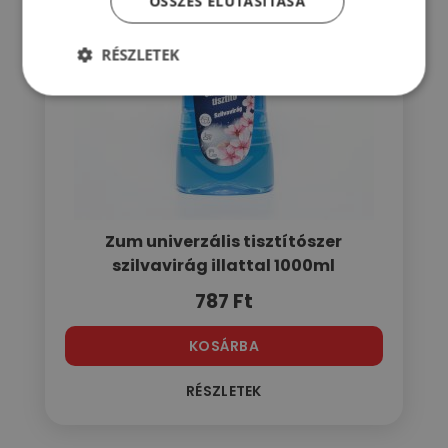
ÖSSZES ELUTASÍTÁSA
RÉSZLETEK
Zum univerzális tisztítószer
szilvavirág illattal 1000ml
787
Ft
KOSÁRBA
RÉSZLETEK