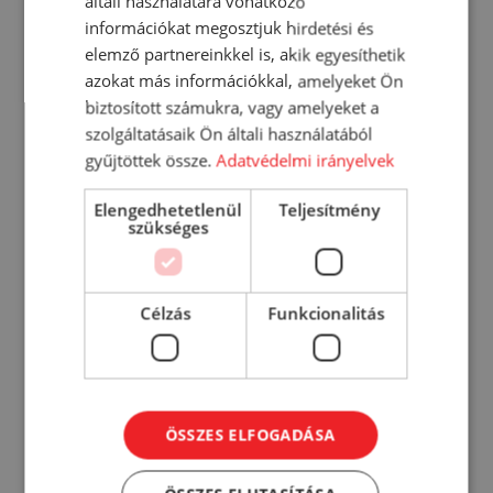
általi használatára vonatkozó
információkat megosztjuk hirdetési és
elemző partnereinkkel is, akik egyesíthetik
azokat más információkkal, amelyeket Ön
biztosított számukra, vagy amelyeket a
szolgáltatásaik Ön általi használatából
gyűjtöttek össze.
Adatvédelmi irányelvek
Zum univerzális tisztító tavaszi
virág illattal 5000 ml
Elengedhetetlenül
Teljesítmény
2 750
Ft
szükséges
KOSÁRBA
Célzás
Funkcionalitás
RÉSZLETEK
ÖSSZES ELFOGADÁSA