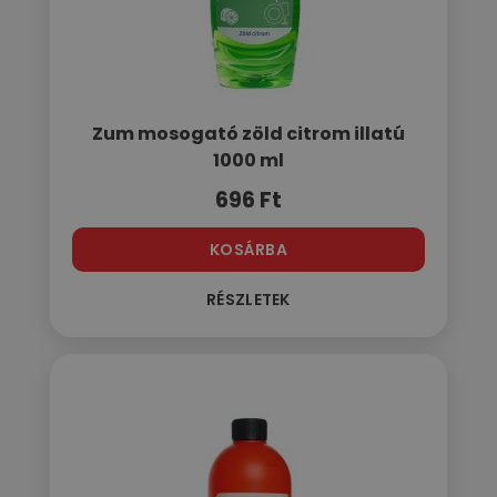
Zum mosogató zöld citrom illatú
1000 ml
696
Ft
KOSÁRBA
RÉSZLETEK