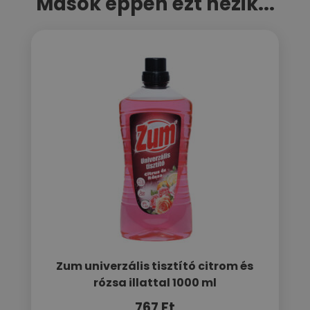
Mások éppen ezt nézik...
Zum univerzális tisztító citrom és
rózsa illattal 1000 ml
767
Ft