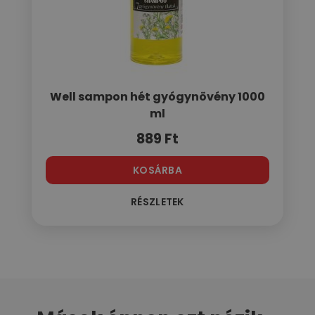
Well sampon hét gyógynövény 1000
ml
889
Ft
KOSÁRBA
RÉSZLETEK