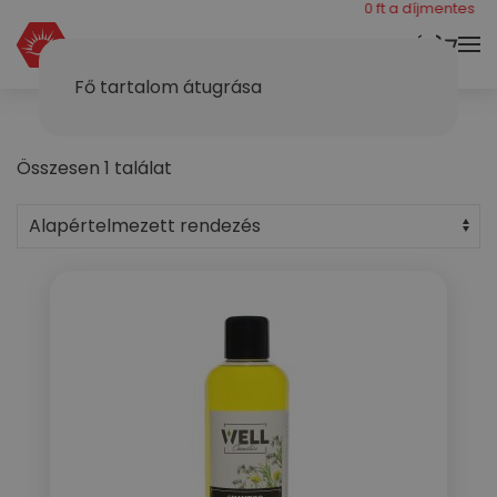
még 40000 ft a díjmentes száll
KOSÁR
Fő tartalom átugrása
Összesen 1 találat