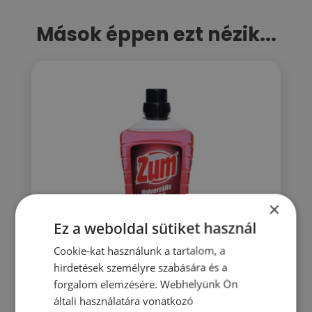
Mások éppen ezt nézik...
×
Ez a weboldal sütiket használ
Cookie-kat használunk a tartalom, a
hirdetések személyre szabására és a
forgalom elemzésére. Webhelyünk Ön
Zum univerzális tisztító citrom és
általi használatára vonatkozó