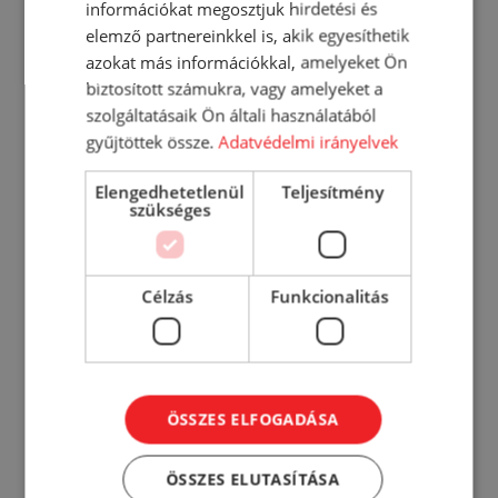
rózsa illattal 1000 ml
információkat megosztjuk hirdetési és
elemző partnereinkkel is, akik egyesíthetik
767
Ft
azokat más információkkal, amelyeket Ön
biztosított számukra, vagy amelyeket a
KOSÁRBA
szolgáltatásaik Ön általi használatából
gyűjtöttek össze.
Adatvédelmi irányelvek
RÉSZLETEK
Elengedhetetlenül
Teljesítmény
szükséges
Célzás
Funkcionalitás
ÖSSZES ELFOGADÁSA
ÖSSZES ELUTASÍTÁSA