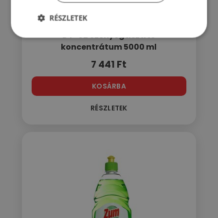
RÉSZLETEK
DY-02 Szőnyegtisztító
koncentrátum 5000 ml
7 441
Ft
KOSÁRBA
RÉSZLETEK