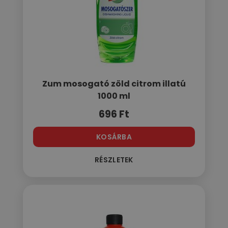
Zum mosogató zöld citrom illatú
1000 ml
696
Ft
KOSÁRBA
RÉSZLETEK