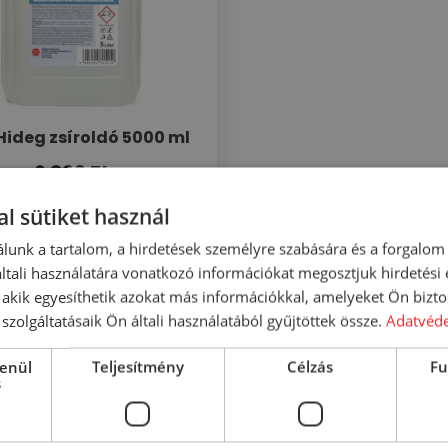
ideg zsíroldó 5000 ml
6 899
Ft
l sütiket használ
KOSÁRBA
lunk a tartalom, a hirdetések személyre szabására és a forgalom
RÉSZLETEK
tali használatára vonatkozó információkat megosztjuk hirdetési
, akik egyesíthetik azokat más információkkal, amelyeket Ön bizto
szolgáltatásaik Ön általi használatából gyűjtöttek össze.
Adatvéde
lenül
Teljesítmény
Célzás
Fu
s
..