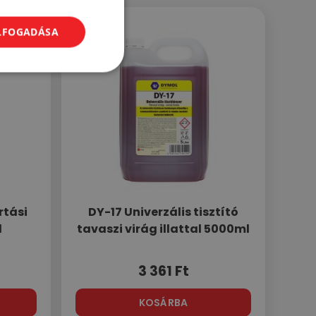
ELFOGADÁSA
rtási
DY-17 Univerzális tisztító
l
tavaszi virág illattal 5000ml
3 361
Ft
KOSÁRBA