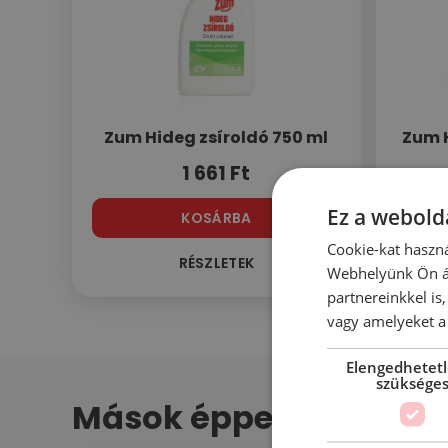
Zum Hideg zsíroldó 750 ml
Zum H
1 661
Ft
Ez a webolda
KOSÁRBA
Cookie-kat haszná
RÉSZLETEK
Webhelyünk Ön ál
partnereinkkel is
vagy amelyeket a 
Elengedhetet
szüksége
Mások éppen ezt nézik.