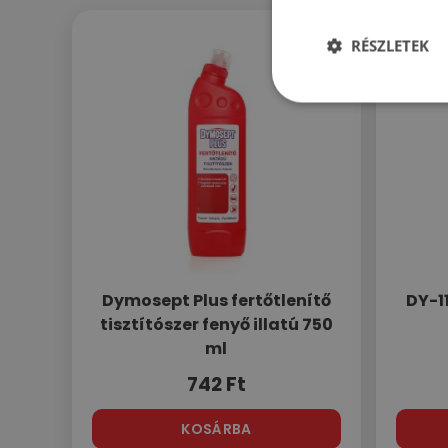
RÉSZLETEK
Dymosept Plus fertőtlenítő
DY-11
tisztítószer fenyő illatú 750
ml
742
Ft
KOSÁRBA