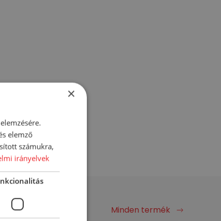
×
 elemzésére.
 és elemző
sított számukra,
lmi irányelvek
nkcionalitás
Minden termék