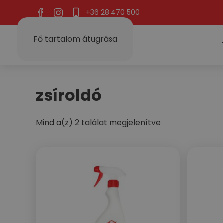
+36 28 470 500
Fő tartalom átugrása
zsíroldó
Mind a(z) 2 találat megjelenítve