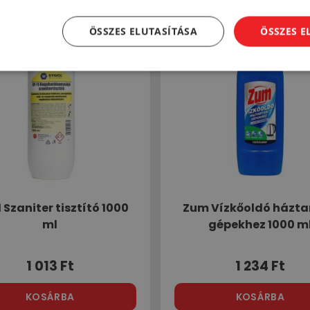
ÖSSZES ELUTASÍTÁSA
ÖSSZES 
 Szaniter tisztító 1000
Zum Vízkőoldó házta
ml
gépekhez 1000 m
1 013
Ft
1 234
Ft
KOSÁRBA
KOSÁRBA