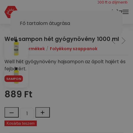
még 40000 ft a díjmentes szá
KOSÁR
Fő tartalom átugrása
Well sampon hét gyógynövény 1000 ml
Dymol
Termékek
Folyékony szappanok
Well hét gyógynövény hajsampon az ápolt hajért és
fejbőrért.
SAMPON
889
Ft
Well
–
+
sampon
Kosárba teszem
hét
gyógynövény