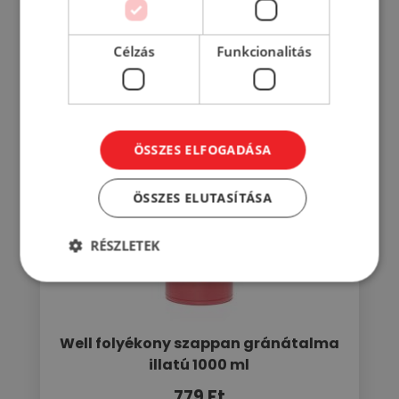
Mások éppen ezt nézik...
Célzás
Funkcionalitás
ÖSSZES ELFOGADÁSA
ÖSSZES ELUTASÍTÁSA
RÉSZLETEK
Well folyékony szappan gránátalma
illatú 1000 ml
779
Ft