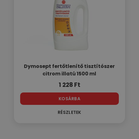
Dymosept fertőtlenítő tisztítószer
citrom illatú 1500 ml
1 228
Ft
KOSÁRBA
RÉSZLETEK