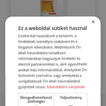
×
Ez a weboldal sütiket használ
Cookie-kat használunk a tartalom, a
Dymosept fertőtlenítő tisztítószer
hirdetések személyre szabására és a
citrom illatú 1500 ml
forgalom elemzésére. Webhelyünk Ön
1 228
Ft
általi használatára vonatkozó
információkat megosztjuk hirdetési és
KOSÁRBA
elemző partnereinkkel is, akik egyesíthetik
azokat más információkkal, amelyeket Ön
RÉSZLETEK
biztosított számukra, vagy amelyeket a
szolgáltatásaik Ön általi használatából
gyűjtöttek össze.
Adatvédelmi irányelvek
Elengedhetetlenül
Teljesítmény
szükséges