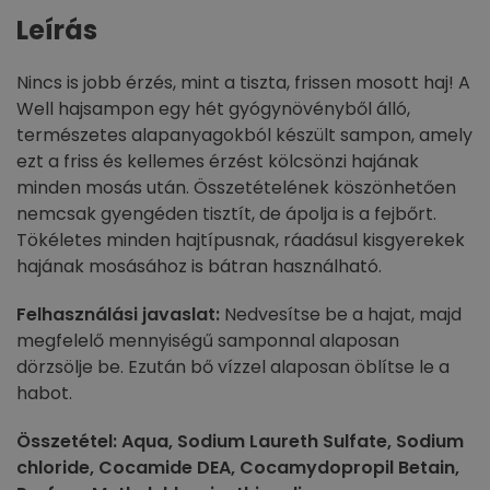
Leírás
Nincs is jobb érzés, mint a tiszta, frissen mosott haj! A
Well hajsampon egy hét gyógynövényből álló,
természetes alapanyagokból készült sampon, amely
ezt a friss és kellemes érzést kölcsönzi hajának
minden mosás után. Összetételének köszönhetően
nemcsak gyengéden tisztít, de ápolja is a fejbőrt.
Tökéletes minden hajtípusnak, ráadásul kisgyerekek
hajának mosásához is bátran használható.
Felhasználási javaslat:
Nedvesítse be a hajat, majd
megfelelő mennyiségű samponnal alaposan
dörzsölje be. Ezután bő vízzel alaposan öblítse le a
habot.
Összetétel: Aqua, Sodium Laureth Sulfate, Sodium
chloride, Cocamide DEA, Cocamydopropil Betain,