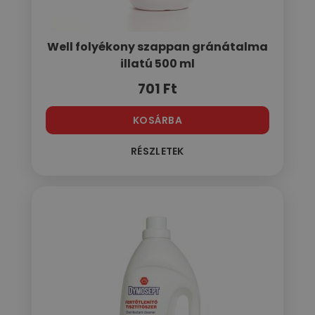
Well folyékony szappan gránátalma
illatú 500 ml
701
Ft
KOSÁRBA
RÉSZLETEK