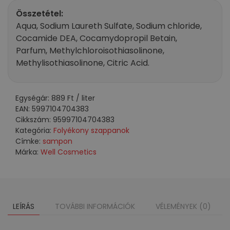
1000
Összetétel:
ml
Aqua, Sodium Laureth Sulfate, Sodium chloride,
mennyiség
Cocamide DEA, Cocamydopropil Betain,
Parfum, Methylchloroisothiasolinone,
Methylisothiasolinone, Citric Acid.
Egységár:
889
Ft
/ liter
EAN:
5997104704383
Cikkszám:
95997104704383
Kategória:
Folyékony szappanok
Címke:
sampon
Márka:
Well Cosmetics
LEÍRÁS
TOVÁBBI INFORMÁCIÓK
VÉLEMÉNYEK (0)