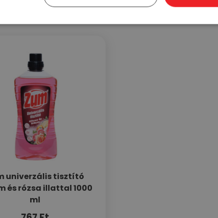
 univerzális tisztító
m és rózsa illattal 1000
ml
767
Ft