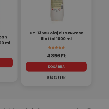
DY-13 WC olaj citrus&rose
ppan
illattal 1000 ml
00 ml
Értékelés:
5.00
/ 5
4 856
Ft
KOSÁRBA
RÉSZLETEK