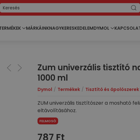
TERMÉKEK
MÁRKÁINK
NAGYKERESKEDELEM
DYMOL
KAPCSOLA
Zum univerzális tisztító 
1000 ml
Dymol
Termékek
Tisztító és ápolószerek
ZUM univerzális tisztítószer a mosható f
eltávolításához.
FELMOSÓ
787
Ft