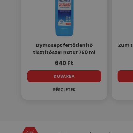
Dymosept fertőtlenítő
Zum t
tisztítószer natur 750 ml
640
Ft
KOSÁRBA
RÉSZLETEK