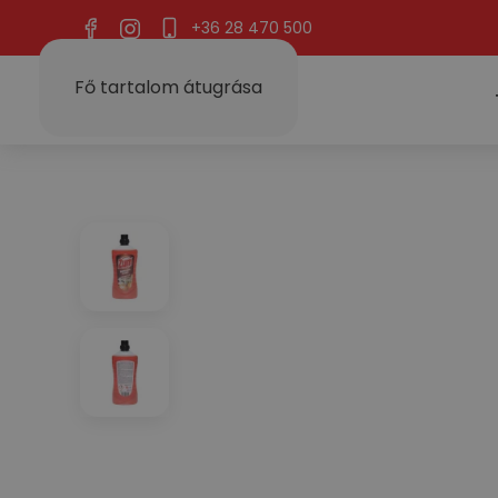
+36 28 470 500
Fő tartalom átugrása