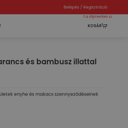
Belépés / Regisztráció
még 40000 ft a díjmentes szállításhoz
T
KOSÁR
narancs és bambusz illattal
elületek enyhe és makacs szennyeződéseinek