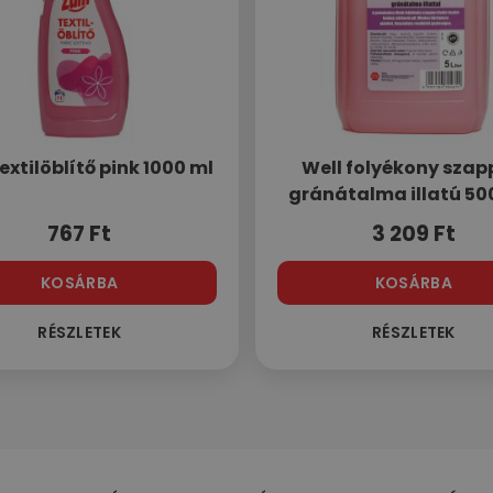
extilöblítő pink 1000 ml
Well folyékony sza
gránátalma illatú 50
767
Ft
3 209
Ft
KOSÁRBA
KOSÁRBA
RÉSZLETEK
RÉSZLETEK