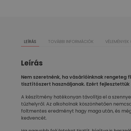
LEÍRÁS
TOVÁBBI INFORMÁCIÓK
VÉLEMÉNYEK 
Leírás
Nem szeretnénk, ha vásárlóinknak rengeteg fl
tisztítószert használjanak. Ezért fejlesztettük
A készítmény hatékonyan távolítja el a szenny
tűzhelyről. Az alkoholnak köszönhetően nemcsa
foltmentes eredményt hagy maga után, és még fr
kedvencét.
Ha nagyobb felületeket tisztít, hígítva is használ