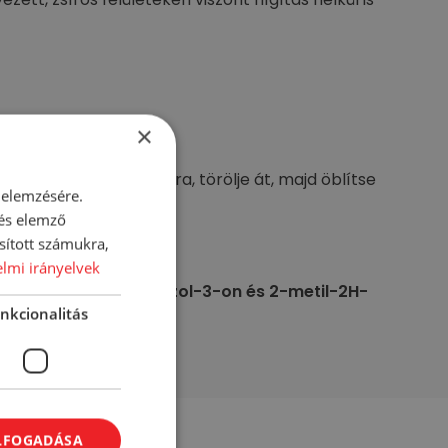
×
etre vagy egy szivacsra, törölje át, majd öblítse
 elemzésére.
 és elemző
sított számukra,
lmi irányelvek
klór-2-metil-2H-izotiazol-3-on és 2-metil-2H-
nkcionalitás
ELFOGADÁSA