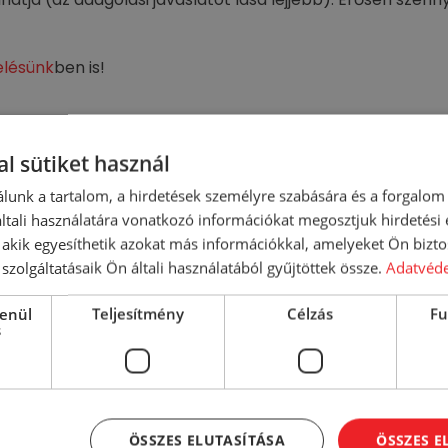
elésünk
ben is!
hoz hígítva alkalmazza: 10 liter vízhez 50 ml
l sütiket használ
tó, tűzhely) hígítatlanul tegyen a tisztítószerből a felül
lunk a tartalom, a hirdetések személyre szabására és a forgalom
tali használatára vonatkozó információkat megosztjuk hirdetési
, akik egyesíthetik azokat más információkkal, amelyeket Ön bizto
szolgáltatásaik Ön általi használatából gyűjtöttek össze.
Adatvéde
, <5 % nem ionos felületaktív anyagok, illatszerek, 5-
lenül
Teljesítmény
Célzás
Fu
, colorant, Limonene
s
ÖSSZES ELUTASÍTÁSA
ÖSSZES 