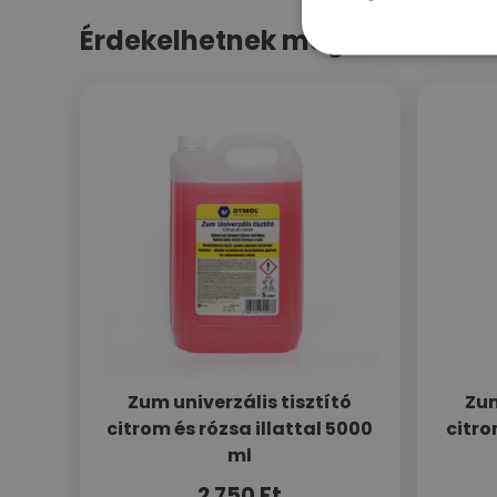
Érdekelhetnek még…
Zum univerzális tisztító
Zum
citrom és rózsa illattal 5000
citro
ml
2 750
Ft