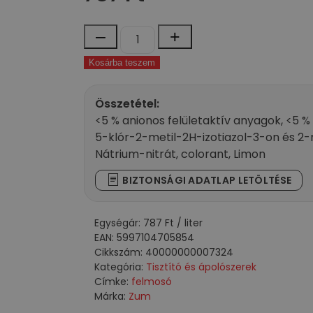
Zum
–
+
univerzális
Kosárba teszem
tisztító
narancs
és
Összetétel:
bambusz
<5 % anionos felületaktív anyagok, <5 % 
illattal
5-klór-2-metil-2H-izotiazol-3-on és 2-m
1000
Nátrium-nitrát, colorant, Limon
ml
BIZTONSÁGI ADATLAP LETÖLTÉSE
mennyiség
Egységár:
787
Ft
/ liter
EAN:
5997104705854
Cikkszám:
40000000007324
Kategória:
Tisztító és ápolószerek
Címke:
felmosó
Márka:
Zum