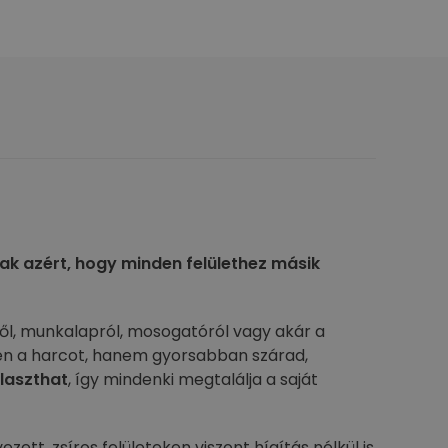
sak azért, hogy minden felülethez másik
ől, munkalapról, mosogatóról vagy akár a
dén a harcot, hanem gyorsabban szárad,
álaszthat
, így mindenki megtalálja a saját
zett, zsíros felületeken viszont hígítás nélkül is