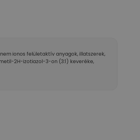
nem ionos felületaktív anyagok, illatszerek,
etil-2H-izotiazol-3-on (3:1) keveréke,