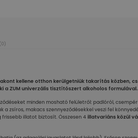
(0)
akont kellene otthon kerülgetniük takarítás közben, c
 ki a ZUM univerzális tisztítószert alkoholos formulával.
eződéseket minden mosható felületről: padlóról, csempér
k a zsíros, makacs szennyeződésekkel veszi fel könnye
issebb illatot biztosít. Összesen 4
illatvariáns közül v
hatja (az adagolási javaslatot lásd lejjebb). Erősen szennye