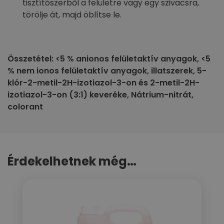
tisztítószerből a felületre vagy egy szivacsra,
törölje át, majd öblítse le.
Összetétel: <5 % anionos felületaktív anyagok, <5
% nem ionos felületaktív anyagok, illatszerek, 5-
klór-2-metil-2H-izotiazol-3-on és 2-metil-2H-
izotiazol-3-on (3:1) keveréke, Nátrium-nitrát,
colorant
Érdekelhetnek még…