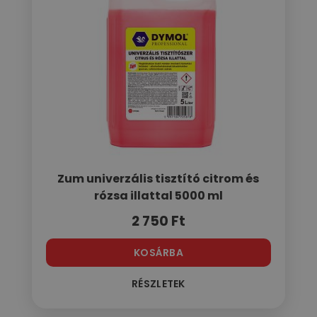
Zum univerzális tisztító citrom és
rózsa illattal 5000 ml
2 750
Ft
KOSÁRBA
RÉSZLETEK