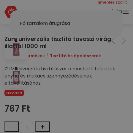
még 40000 ft a díjmentes szállításhoz
KOSÁR
Fő tartalom átugrása
Zum univerzális tisztító tavaszi virág
illattal 1000 ml
Dymol
Termékek
Tisztító és ápolószerek
ZUM univerzális tisztítószer a mosható felületek
enyhe és makacs szennyeződéseinek
eltávolításához.
FELMOSÓ
767
Ft
Zum
–
+
univerzális