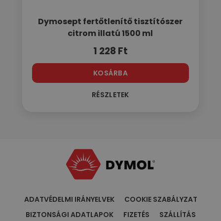
Dymosept fertőtlenítő tisztítószer
citrom illatú 1500 ml
1 228
Ft
KOSÁRBA
RÉSZLETEK
ADATVÉDELMI IRÁNYELVEK
COOKIE SZABÁLYZAT
BIZTONSÁGI ADATLAPOK
FIZETÉS
SZÁLLÍTÁS