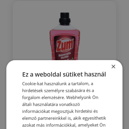
×
Ez a weboldal sütiket használ
Cookie-kat használunk a tartalom, a
hirdetések személyre szabására és a
forgalom elemzésére. Webhelyünk Ön
Zum univerzális tisztító citrom és
általi használatára vonatkozó
rózsa illattal 1000 ml
információkat megosztjuk hirdetési és
767
Ft
elemző partnereinkkel is, akik egyesíthetik
azokat más információkkal, amelyeket Ön