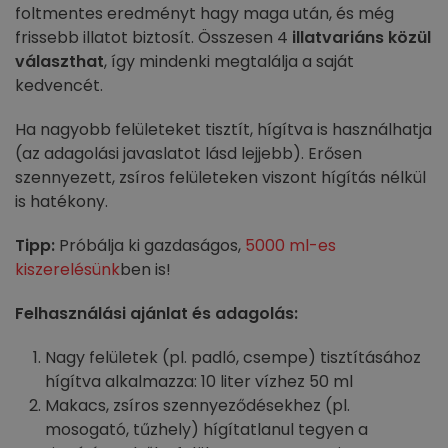
foltmentes eredményt hagy maga után, és még
frissebb illatot biztosít. Összesen 4
illatvariáns közül
választhat
, így mindenki megtalálja a saját
kedvencét.
Ha nagyobb felületeket tisztít, hígítva is használhatja
(az adagolási javaslatot lásd lejjebb). Erősen
szennyezett, zsíros felületeken viszont hígítás nélkül
is hatékony.
Tipp:
Próbálja ki gazdaságos,
5000 ml-es
kiszerelésünk
ben is!
Felhasználási ajánlat és adagolás:
Nagy felületek (pl. padló, csempe) tisztításához
hígítva alkalmazza: 10 liter vízhez 50 ml
Makacs, zsíros szennyeződésekhez (pl.
mosogató, tűzhely) hígítatlanul tegyen a