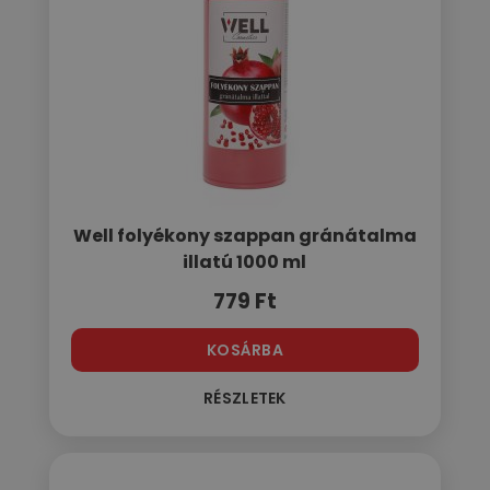
Well folyékony szappan gránátalma
illatú 1000 ml
779
Ft
KOSÁRBA
RÉSZLETEK