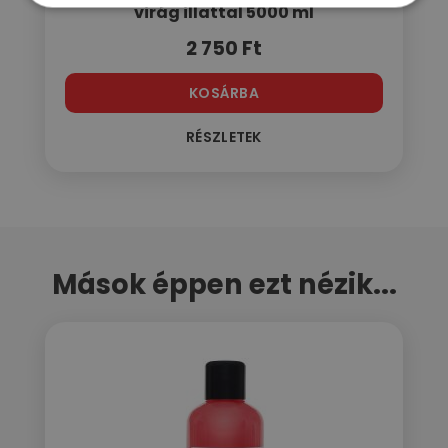
virág illattal 5000 ml
2 750
Ft
KOSÁRBA
RÉSZLETEK
Mások éppen ezt nézik...