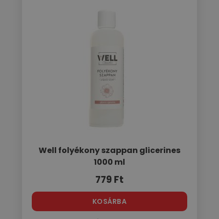
Well folyékony szappan glicerines
1000 ml
779
Ft
KOSÁRBA