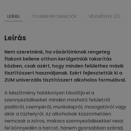
LEÍRÁS
TOVÁBBI INFORMÁCIÓK
VÉLEMÉNYEK (0)
Leírás
Nem szeretnénk, ha vásárlóinknak rengeteg
flakont kellene otthon kerülgetniük takarítás
közben, csak azért, hogy minden felülethez másik
tisztítószert használjanak. Ezért fejlesztettük ki a
ZUM univerzális tisztítószert alkoholos formulával.
A készítmény hatékonyan távolítja el a
szennyeződéseket minden mosható felületről:
padlóról, csempéről, munkalapról, mosogatóról vagy
akár a tűzhelyről. Az alkoholnak köszönhetően
nemcsak a zsíros, makacs szennyeződésekkel veszi
fel könnyedén a harcot, hanem gyorsabban szárad,