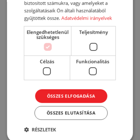
KOSÁRBA
biztosított számukra, vagy amelyeket a
szolgáltatásaik Ön általi használatából
RÉSZLETEK
gyűjtöttek össze.
Adatvédelmi irányelvek
Elengedhetetlenül
Teljesítmény
szükséges
Célzás
Funkcionalitás
ÖSSZES ELFOGADÁSA
ÖSSZES ELUTASÍTÁSA
RÉSZLETEK
Zum univerzális tisztító tavaszi