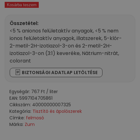
Kosárba teszem
tisztító
tavaszi
virág
Összetétel:
illattal
<5 % anionos felületaktív anyagok, <5 % nem
1000
ionos felületaktív anyagok, illatszerek, 5-klór-
ml
2-metil-2H-izotiazol-3-on és 2-metil-2H-
mennyiség
izotiazol-3-on (3:1) keveréke, Nátrium-nitrát,
colorant
BIZTONSÁGI ADATLAP LETÖLTÉSE
Egységár:
767
Ft
/ liter
EAN:
5997104705861
Cikkszám:
40000000007325
Kategória:
Tisztító és ápolószerek
Címke:
felmosó
Márka:
Zum