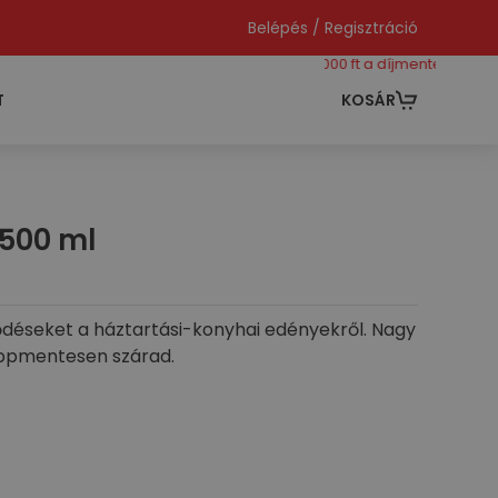
Belépés / Regisztráció
még 40000 ft a díjmentes szállításho
T
KOSÁR
500 ml
ődéseket a háztartási-konyhai edényekről. Nagy
eppmentesen szárad.