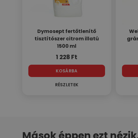
Dymosept fertőtlenítő
Wel
tisztítószer citrom illatú
grán
1500 ml
1 228
Ft
KOSÁRBA
RÉSZLETEK
Mások éppen ezt nézik.