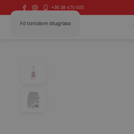
+36 28 470 500
Fő tartalom átugrása