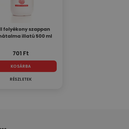
l folyékony szappan
átalma illatú 500 ml
701
Ft
KOSÁRBA
RÉSZLETEK
..