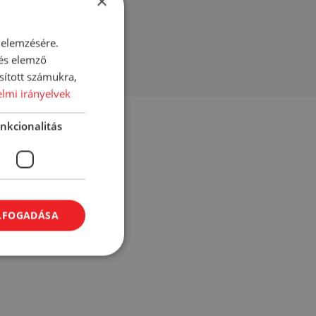
×
er (Sodium Benzoate).
 elemzésére.
 és elemző
sított számukra,
lmi irányelvek
nkcionalitás
ELFOGADÁSA