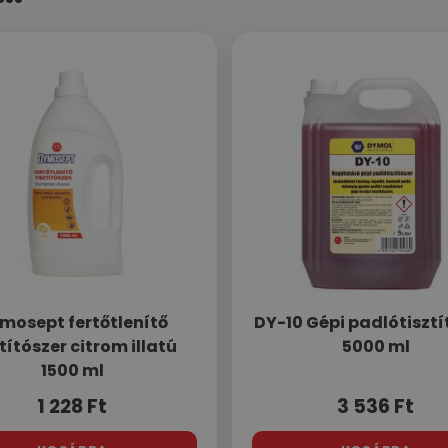
mosept fertőtlenítő
DY-10 Gépi padlótisztí
títószer citrom illatú
5000 ml
1500 ml
1 228
Ft
3 536
Ft