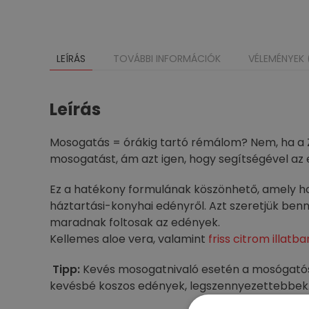
LEÍRÁS
TOVÁBBI INFORMÁCIÓK
VÉLEMÉNYEK 
Leírás
Mosogatás = órákig tartó rémálom? Nem, ha a ZU
mosogatást, ám azt igen, hogy segítségével az 
Ez a hatékony formulának köszönhető, amely ho
háztartási-konyhai edényről. Azt szeretjük be
maradnak foltosak az edények.
Kellemes aloe vera, valamint
friss citrom illatba
Tipp:
Kevés mosogatnivaló esetén a mosógatósze
kevésbé koszos edények, legszennyezettebbek