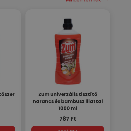
tószer
Zum univerzális tisztító
narancs és bambusz illattal
1000 ml
787
Ft