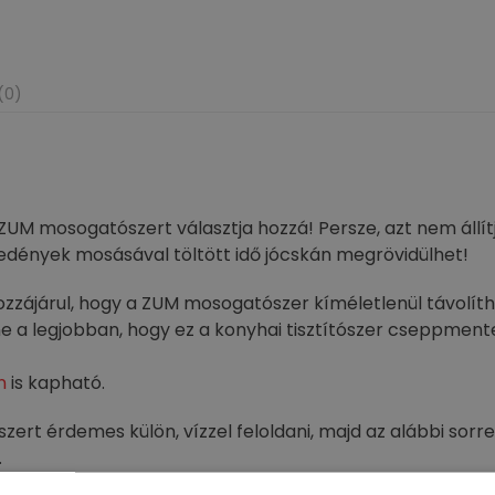
(0)
M mosogatószert választja hozzá! Persze, azt nem állítj
edények mosásával töltött idő jócskán megrövidülhet!
zzájárul, hogy a ZUM mosogatószer kíméletlenül távolít
nne a legjobban, hogy ez a konyhai tisztítószer cseppme
n
is kapható.
rt érdemes külön, vízzel feloldani, majd az alábbi sor
.