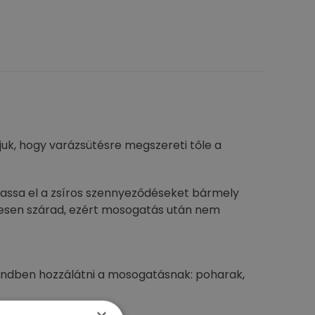
uk, hogy varázsütésre megszereti tőle a
hassa el a zsíros szennyeződéseket bármely
ntesen szárad, ezért mosogatás után nem
rendben hozzálátni a mosogatásnak: poharak,