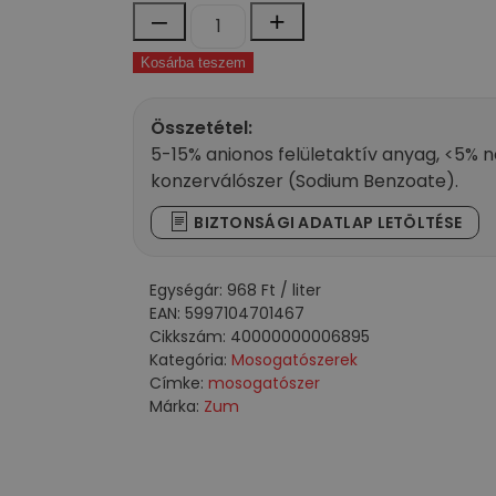
Zum
–
+
mosogató
Kosárba teszem
balzsam
500
ml
Összetétel:
mennyiség
5-15% anionos felületaktív anyag, <5% n
konzerválószer (Sodium Benzoate).
BIZTONSÁGI ADATLAP LETÖLTÉSE
Egységár:
968
Ft
/ liter
EAN:
5997104701467
Cikkszám:
40000000006895
Kategória:
Mosogatószerek
Címke:
mosogatószer
Márka:
Zum