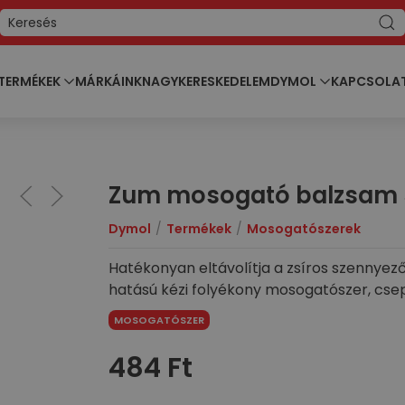
TERMÉKEK
MÁRKÁINK
NAGYKERESKEDELEM
DYMOL
KAPCSOLA
Zum mosogató balzsam 
Dymol
Termékek
Mosogatószerek
Hatékonyan eltávolítja a zsíros szennyez
hatású kézi folyékony mosogatószer, cs
MOSOGATÓSZER
484
Ft