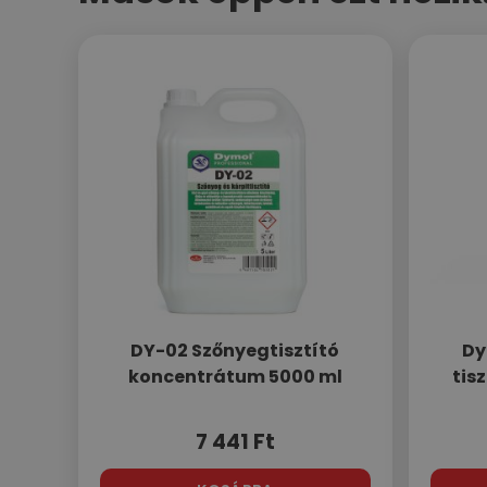
DY-02 Szőnyegtisztító
Dy
koncentrátum 5000 ml
tisz
7 441
Ft