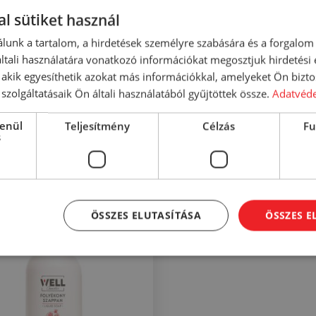
 1-2 kávéskanál (5-10 ml) mosogatószer.
l sütiket használ
5% nemionos felületaktív anyag, illatanyag, konzerválósz
lunk a tartalom, a hirdetések személyre szabására és a forgalom
tali használatára vonatkozó információkat megosztjuk hirdetési
, akik egyesíthetik azokat más információkkal, amelyeket Ön bizto
szolgáltatásaik Ön általi használatából gyűjtöttek össze.
Adatvéde
lenül
Teljesítmény
Célzás
Fu
s
ÖSSZES ELUTASÍTÁSA
ÖSSZES 