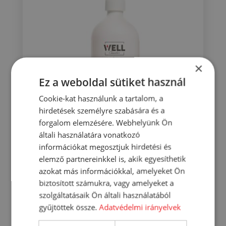
×
Ez a weboldal sütiket használ
Cookie-kat használunk a tartalom, a
hirdetések személyre szabására és a
forgalom elemzésére. Webhelyünk Ön
általi használatára vonatkozó
Well folyékony szappan gránátalma
információkat megosztjuk hirdetési és
illatú 500 ml
elemző partnereinkkel is, akik egyesíthetik
701
Ft
azokat más információkkal, amelyeket Ön
biztosított számukra, vagy amelyeket a
KOSÁRBA
szolgáltatásaik Ön általi használatából
gyűjtöttek össze.
Adatvédelmi irányelvek
RÉSZLETEK