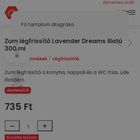
még 40000 ft a díjmentes szállításho
KOSÁR
Fő tartalom átugrása
Zum légfrissítő Lavender Dreams illatú
300 ml
Dymol
Termékek
Légfrissítők
Zum légfrissítő a konyha, nappali és a WC friss, üde
illatáért.
LÉGFRISSÍTŐ
735
Ft
Zum
–
+
légfrissítő
Kosárba teszem
Lavender