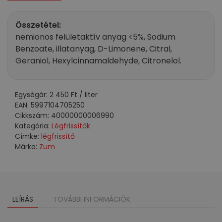
Dreams
illatú
Összetétel:
300
nemionos felületaktív anyag <5%, Sodium
ml
Benzoate, illatanyag, D-Limonene, Citral,
mennyiség
Geraniol, Hexylcinnamaldehyde, Citronelol.
Egységár:
2 450
Ft
/ liter
EAN:
5997104705250
Cikkszám:
40000000006990
Kategória:
Légfrissítők
Címke:
légfrissítő
Márka:
Zum
LEÍRÁS
TOVÁBBI INFORMÁCIÓK