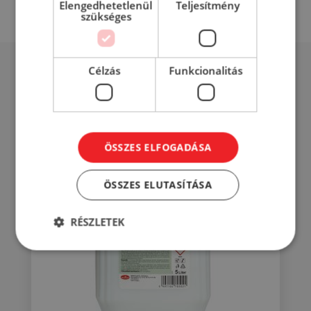
Elengedhetetlenül
Teljesítmény
szükséges
Célzás
Funkcionalitás
Mások éppen ezt nézik...
ÖSSZES ELFOGADÁSA
ÖSSZES ELUTASÍTÁSA
RÉSZLETEK