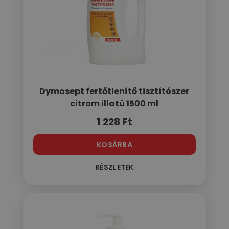
Dymosept fertőtlenítő tisztítószer
citrom illatú 1500 ml
1 228
Ft
KOSÁRBA
RÉSZLETEK