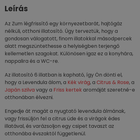
Leírás
Az Zum légfrissítő egy környezetbarát, hajtógáz
nélküli, otthoni illatosító. Úgy terveztük, hogy a
gondosan válogatott, finom illatokkal másodpercek
alatt megszüntethesse a helyiségben terjengő
kellemetlen szagokat. Különösen igaz ez a konyhára,
nappalira és a WC-re.
Az illatosító 6 illatban is kapható, így Ön dönti el,
hogy a Levendula álom, a
Kék virág
, a
Citrus & Rose
, a
Japán szilva
vagy a
Friss kertek
aromáját szeretné-e
otthonában élvezni.
Engedje át magát a nyugtató levendula álmának,
vagy frissüljön fel a citrus üde és a virágok édes
illatával, és varázsoljon egy csipet tavaszt az
otthonába évszaktól függetlenül.