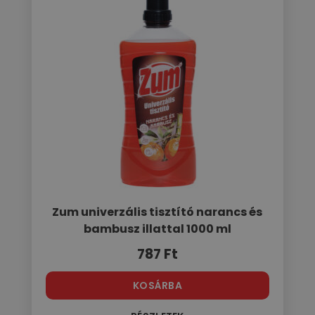
Zum univerzális tisztító narancs és
bambusz illattal 1000 ml
787
Ft
KOSÁRBA