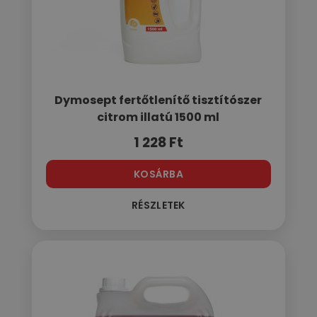
Dymosept fertőtlenítő tisztítószer
citrom illatú 1500 ml
1 228
Ft
KOSÁRBA
RÉSZLETEK