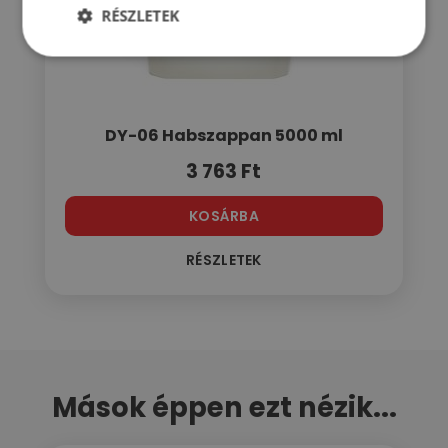
RÉSZLETEK
DY-06 Habszappan 5000 ml
3 763
Ft
KOSÁRBA
RÉSZLETEK
Mások éppen ezt nézik...