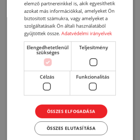
elemző partnereinkkel is, akik egyesíthetik
azokat más információkkal, amelyeket Ön
DY-05 Mosogatószer koncentrátum
biztosított számukra, vagy amelyeket a
5000 ml
szolgáltatásaik Ön általi használatából
4 181
Ft
gyűjtöttek össze.
Adatvédelmi irányelvek
KOSÁRBA
Elengedhetetlenül
Teljesítmény
szükséges
RÉSZLETEK
Célzás
Funkcionalitás
ÖSSZES ELFOGADÁSA
ÖSSZES ELUTASÍTÁSA