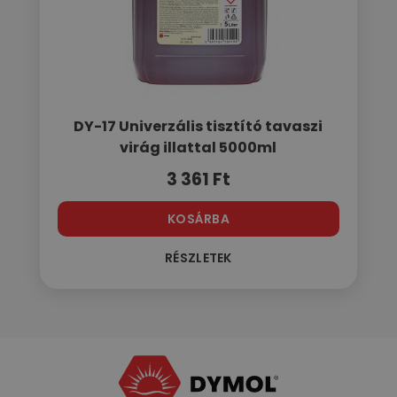
DY-17 Univerzális tisztító tavaszi
virág illattal 5000ml
3 361
Ft
KOSÁRBA
RÉSZLETEK