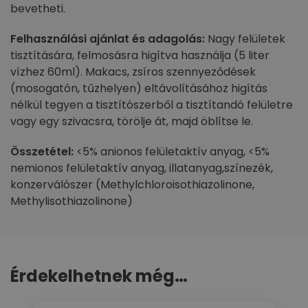
bevetheti.
Felhasználási ajánlat és adagolás:
Nagy felületek
tisztítására, felmosásra higítva használja (5 liter
vízhez 60ml). Makacs, zsíros szennyeződések
(mosogatón, tűzhelyen) eltávolításához higítás
nélkül tegyen a tisztítószerből a tisztítandó felületre
vagy egy szivacsra, törölje át, majd öblítse le.
Összetétel:
<5% anionos felületaktív anyag, <5%
nemionos felületaktív anyag, illatanyag,színezék,
konzerválószer (Methylchloroisothiazolinone,
Methylisothiazolinone)
Érdekelhetnek még…