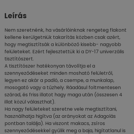
Leírás
Nem szeretnénk, ha vásárlóinknak rengeteg flakont
kellene kerülgetniük takarítás közben csak azért,
hogy megtisztítsák a különböző kisebb- nagyobb
felületeket. Ezért fejlesztettük ki a DY-17 univerzális
tisztítószert.
A tisztítószer hatékonyan távolítja el a
szennyeződéseket minden mosható felületről,
legyen ez akár a padló, a csempe, a munkalap,
mosogató vagy a tűzhely. Ráadásul foltmentesen
szárad, és friss illatot hagy maga után (összesen 4
illat közül választhat).
Ha nagy felületeket szeretne vele megtisztítani,
használhatja higítva (az arányokat az Adagolás
pontban találja). Ha viszont makacs, zsíros
szennyeződésekkel gyűlik meg a baja, higítatlanul is