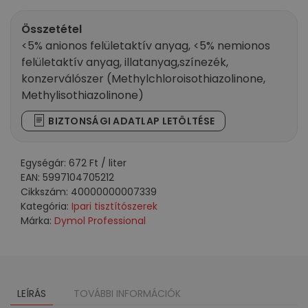
tisztító
citrom
Összetétel
illattal
<5% anionos felületaktív anyag, <5% nemionos
5000ml
felületaktív anyag, illatanyag,színezék,
mennyiség
konzerválószer (Methylchloroisothiazolinone,
Methylisothiazolinone)
BIZTONSÁGI ADATLAP LETÖLTÉSE
Egységár:
672
Ft
/ liter
EAN:
5997104705212
Cikkszám:
40000000007339
Kategória:
Ipari tisztítószerek
Márka:
Dymol Professional
LEÍRÁS
TOVÁBBI INFORMÁCIÓK