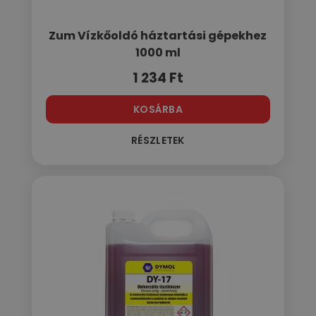
Zum Vízkőoldó háztartási gépekhez
1000 ml
1 234
Ft
KOSÁRBA
RÉSZLETEK