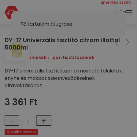
még 40000 ft a díjmentes szállításhoz
KOSÁR
Fő tartalom átugrása
DY-17 Univerzális tisztító citrom illattal
5000ml
Dymol
Termékek
Ipari tisztítószerek
DY-17 univerzális tisztítószer a mosható felületek
enyhe és makacs szennyeződéseinek
eltávolításához.
3 361
Ft
DY-
–
+
17
Kosárba teszem
Univerzális