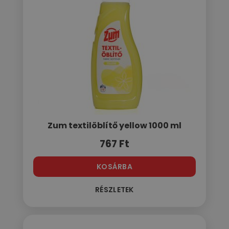
Zum textilöblítő yellow 1000 ml
767
Ft
KOSÁRBA
RÉSZLETEK