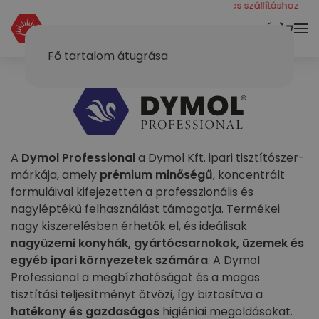
még 40000 ft a díjmentes szállításhoz
KOSÁR
Fő tartalom átugrása
A
Dymol Professional
a Dymol Kft. ipari tisztítószer-
márkája, amely
prémium minőségű
, koncentrált
formuláival kifejezetten a professzionális és
nagyléptékű felhasználást támogatja. Termékei
nagy kiszerelésben érhetők el, és ideálisak
nagyüzemi konyhák, gyártócsarnokok, üzemek és
egyéb ipari környezetek számára
. A Dymol
Professional a megbízhatóságot és a magas
tisztítási teljesítményt ötvözi, így biztosítva a
hatékony és gazdaságos
higiéniai megoldásokat.