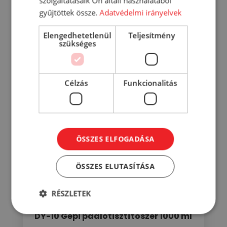
szolgáltatásaik Ön általi használatából
gyűjtöttek össze.
Adatvédelmi irányelvek
RÉSZLETEK
Elengedhetetlenül
Teljesítmény
szükséges
Célzás
Funkcionalitás
ÖSSZES ELFOGADÁSA
ÖSSZES ELUTASÍTÁSA
RÉSZLETEK
DY-10 Gépi padlótisztítószer 1000 ml