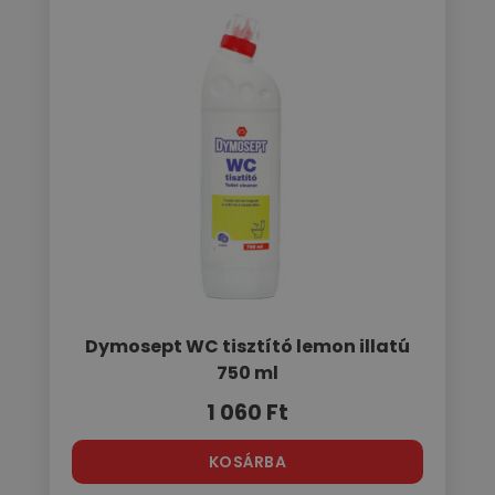
Dymosept WC tisztító lemon illatú
750 ml
1 060
Ft
KOSÁRBA