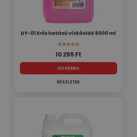
DY-01 Erős hatású vízkőoldó 5000 ml
Értékelés:
5.00
/ 5
10 295
Ft
KOSÁRBA
RÉSZLETEK