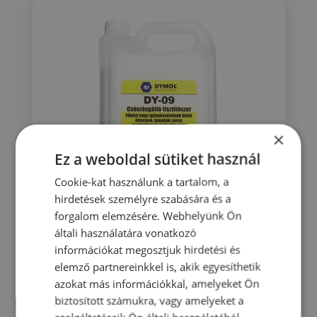
×
Ez a weboldal sütiket használ
Cookie-kat használunk a tartalom, a
hirdetések személyre szabására és a
forgalom elemzésére. Webhelyünk Ön
általi használatára vonatkozó
DY-09 Csúszásgátló tisztítószer
információkat megosztjuk hirdetési és
5000 ml
elemző partnereinkkel is, akik egyesíthetik
9 779
Ft
azokat más információkkal, amelyeket Ön
biztosított számukra, vagy amelyeket a
KOSÁRBA