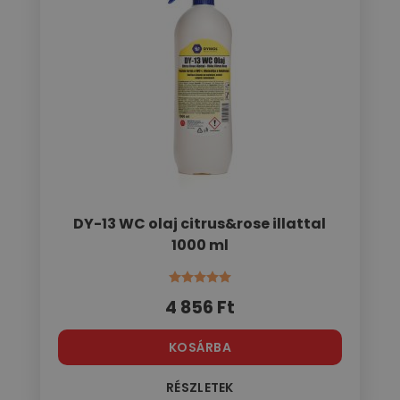
DY-13 WC olaj citrus&rose illattal
1000 ml
Értékelés:
5.00
/ 5
4 856
Ft
KOSÁRBA
RÉSZLETEK