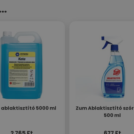
..
 ablaktisztító 5000 ml
Zum Ablaktisztító szór
500 ml
2 765
Ft
677
Ft