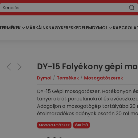
TERMÉKEK
MÁRKÁINK
NAGYKERESKEDELEM
DYMOL
KAPCSOLA
DY-15 Folyékony gépi mo
Dymol
Termékek
Mosogatószerek
DY-15 Gépi mosogatószer. Hatékonyan és gy
tányérokról, porcelánokról és evőeszközök
Adagoljon a mosogatógép tartályába 20 
ételmaradékos edények esetén 30 ml mo
gyártójának ajánlását. A nagyobb hatéko
MOSOGATÓSZER
ÖBLÍTŐ
edényöblítő szerrel.