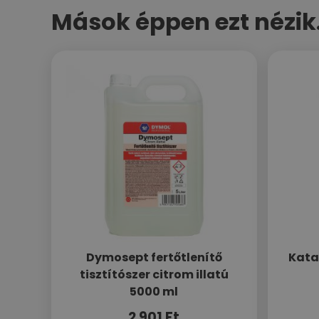
Mások éppen ezt nézik.
Dymosept fertőtlenítő
Kata
tisztítószer citrom illatú
5000 ml
2 901
Ft