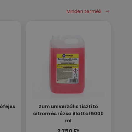
Minden termék
ófejes
Zum univerzális tisztító
citrom és rózsa illattal 5000
ml
2 750
Ft