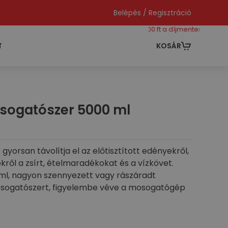
Belépés / Regisztráció
még 40000 ft a díjmentes szállításhoz
T
KOSÁR
sogatószer 5000 ml
orsan távolítja el az előtisztított edényekről,
ről a zsírt, ételmaradékokat és a vízkövet.
ml, nagyon szennyezett vagy rászáradt
sogatószert, figyelembe véve a mosogatógép
nyság és csillogás érdekében használja