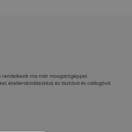
ás rendelkezik ma már mosgatógéppel.
 étellerakódásokkal, és tisztává és csillogóvá