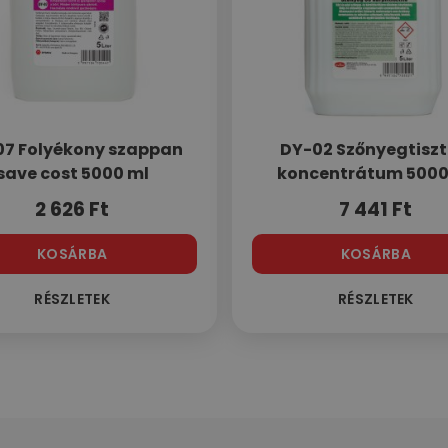
07 Folyékony szappan
DY-02 Szőnyegtiszt
save cost 5000 ml
koncentrátum 5000
2 626
Ft
7 441
Ft
KOSÁRBA
KOSÁRBA
RÉSZLETEK
RÉSZLETEK