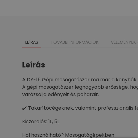
LEÍRÁS
TOVÁBBI INFORMÁCIÓK
VÉLEMÉNYEK 
Leírás
A DY-15 Gépi mosogatószer ma már a konyhák e
A gépi mosogatószer legnagyobb erőssége, hogy 
varázsolja edényeit és poharait.
✔️ Takarítócégeknek, valamint professzionális fe
Kiszerelés: 1L, 5L
Hol használható? Mosogatógépekben