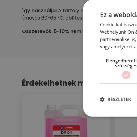
Így használja:
A tartály kinyitása után óvatosan
Ez a webolda
(mosás 60-65 °C, öblítés 80-85 °C). Töltse me
Cookie-kat haszná
Összetevők: 5-10% nemionos felületaktív an
Webhelyünk Ön ál
partnereinkkel is
vagy amelyeket a 
Elengedhetet
szüksége
Érdekelhetnek még…
RÉSZLETEK