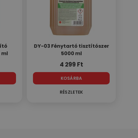
ító
DY-03 Fénytartó tisztítószer
 ml
5000 ml
4 299
Ft
KOSÁRBA
RÉSZLETEK