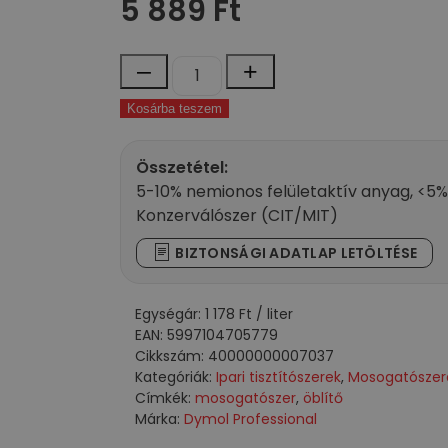
5 889
Ft
DY-
–
+
15
Kosárba teszem
Folyékony
gépi
mosogatószer
Összetétel:
5000
5-10% nemionos felületaktív anyag, <5%
ml
Konzerválószer (CIT/MIT)
mennyiség
BIZTONSÁGI ADATLAP LETÖLTÉSE
Egységár:
1 178
Ft
/ liter
EAN:
5997104705779
Cikkszám:
40000000007037
Kategóriák:
Ipari tisztítószerek
,
Mosogatószer
Címkék:
mosogatószer
,
öblítő
Márka:
Dymol Professional