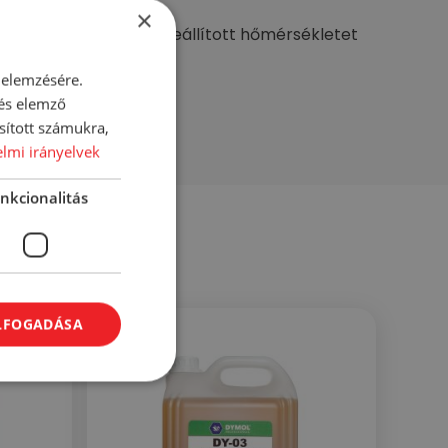
×
mot, és ellenőrizze a beállított hőmérsékletet
 elemzésére.
ószer (CIT/MIT)
 és elemző
sított számukra,
lmi irányelvek
nkcionalitás
ELFOGADÁSA