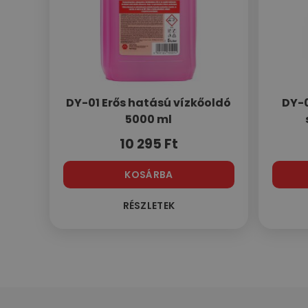
DY-01 Erős hatású vízkőoldó
DY-
5000 ml
10 295
Ft
KOSÁRBA
RÉSZLETEK