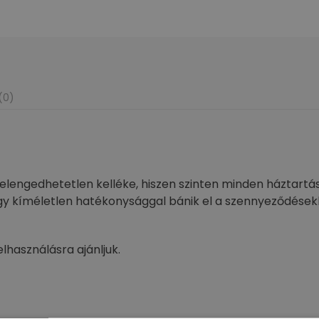
(0)
lengedhetetlen kelléke, hiszen szinten minden háztart
kíméletlen hatékonysággal bánik el a szennyeződésekkel,
lhasználásra ajánljuk.