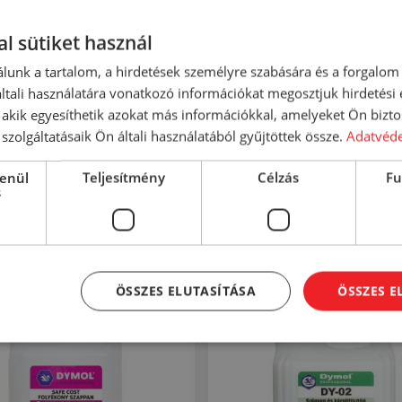
 töltse meg az adagolót. . Válassza ki a megfelelő progra
l sütiket használ
g a mosogatógépet és kapcsolja be a programot.
lunk a tartalom, a hirdetések személyre szabására és a forgalom
yag, <5%
anionos felületaktív anyag, Parfum, Konzervál
tali használatára vonatkozó információkat megosztjuk hirdetési
, akik egyesíthetik azokat más információkkal, amelyeket Ön bizto
szolgáltatásaik Ön általi használatából gyűjtöttek össze.
Adatvéde
lenül
Teljesítmény
Célzás
Fu
s
ÖSSZES ELUTASÍTÁSA
ÖSSZES 