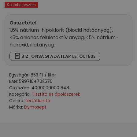
Kosárba teszem
tisztítószer
virág
illatú
Összetétel:
750
1,6% nátrium-hipoklorit (biocid hatóanyag),
ml
<5% anionos felületaktív anyag, <5% nátrium-
mennyiség
hidroxid, illatanyag.
BIZTONSÁGI ADATLAP LETÖLTÉSE
Egységár:
853
Ft
/ liter
EAN:
5997104702570
Cikkszám:
40000000001848
Kategória:
Tisztító és ápolószerek
Címke:
fertőtlenítő
Márka:
Dymosept