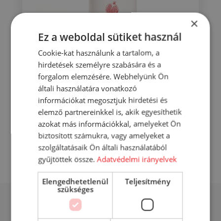
×
Ez a weboldal sütiket használ
Cookie-kat használunk a tartalom, a
hirdetések személyre szabására és a
Well folyékony szappan gránátalma
forgalom elemzésére. Webhelyünk Ön
illatú 500 ml
általi használatára vonatkozó
701
Ft
információkat megosztjuk hirdetési és
elemző partnereinkkel is, akik egyesíthetik
KOSÁRBA
azokat más információkkal, amelyeket Ön
biztosított számukra, vagy amelyeket a
RÉSZLETEK
szolgáltatásaik Ön általi használatából
gyűjtöttek össze.
Adatvédelmi irányelvek
Elengedhetetlenül
Teljesítmény
szükséges
Mások éppen ezt nézik...