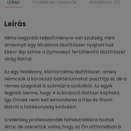
LEÍRÁS
TOVÁBBI INFORMÁCIÓK
VÉLEMÉNYEK (0)
Leírás
Néha nagyobb teljesítményre van szükség, mint
amennyit egy általános tisztítószer nyújtani tud.
Ekkor lép színre a Dymosept fertőtlenítő tisztítószer
virág illattal.
Ez egy hatékony, klórtartalmú tisztítószer, amely
nemcsak a kórokozó baktériumokat pusztítja el, de a
rémes szagokat is száműzi a szobából. Az egyik
legjobb benne, hogy 4 különböző illatban kapható,
így Önnek nem kell lemondania a friss és finom
illatról a hatékonyság kedvéért.
Eredetileg professzionális felhasználásra hoztuk
létre, de szerettük volna, hogy az Ön otthonában is