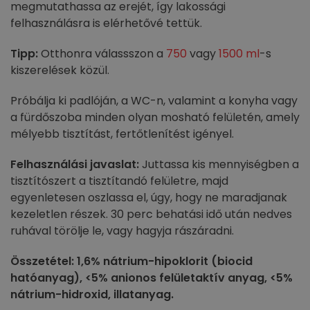
megmutathassa az erejét, így lakossági
felhasználásra is elérhetővé tettük.
Tipp:
Otthonra válassszon a
750
vagy
1500 ml
-s
kiszerelések közül.
Próbálja ki padlóján, a WC-n, valamint a konyha vagy
a fürdőszoba minden olyan mosható felületén, amely
mélyebb tisztítást, fertőtlenítést igényel.
Felhasználási javaslat:
Juttassa kis mennyiségben a
tisztítószert a tisztítandó felületre, majd
egyenletesen oszlassa el, úgy, hogy ne maradjanak
kezeletlen részek. 30 perc behatási idő után nedves
ruhával törölje le, vagy hagyja rászáradni.
Összetétel: 1,6% nátrium-hipoklorit (biocid
hatóanyag), <5% anionos felületaktív anyag, <5%
nátrium-hidroxid, illatanyag.