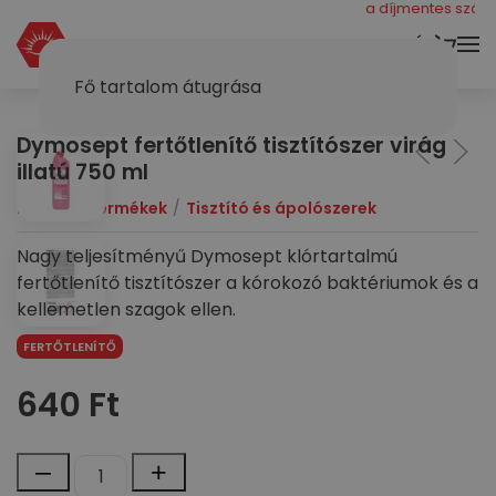
még 40000 ft a díjmentes szállítás
KOSÁR
Fő tartalom átugrása
Dymosept fertőtlenítő tisztítószer virág
illatú 750 ml
Dymol
Termékek
Tisztító és ápolószerek
Nagy teljesítményű Dymosept klórtartalmú
fertőtlenítő tisztítószer a kórokozó baktériumok és a
kellemetlen szagok ellen.
FERTŐTLENÍTŐ
640
Ft
Dymosept
–
+
fertőtlenítő