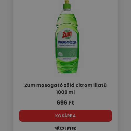
Zum mosogató zöld citrom illatú
1000 ml
696
Ft
KOSÁRBA
RÉSZLETEK