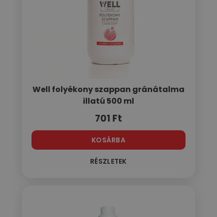
Well folyékony szappan gránátalma
illatú 500 ml
701
Ft
KOSÁRBA
RÉSZLETEK