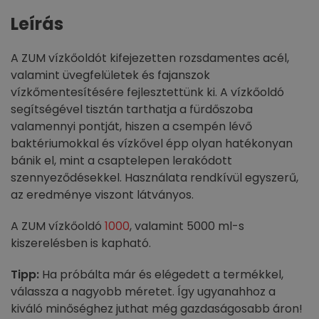
Leírás
A ZUM vízkőoldót kifejezetten rozsdamentes acél,
valamint üvegfelületek és fajanszok
vízkőmentesítésére fejlesztettünk ki. A vízkőoldó
segítségével tisztán tarthatja a fürdőszoba
valamennyi pontját, hiszen a csempén lévő
baktériumokkal és vízkővel épp olyan hatékonyan
bánik el, mint a csaptelepen lerakódott
szennyeződésekkel. Használata rendkívül egyszerű,
az eredménye viszont látványos.
A ZUM vízkőoldó
1000
, valamint 5000 ml-s
kiszerelésben is kapható.
Tipp:
Ha próbálta már és elégedett a termékkel,
válassza a nagyobb méretet. Így ugyanahhoz a
kiváló minőséghez juthat még gazdaságosabb áron!