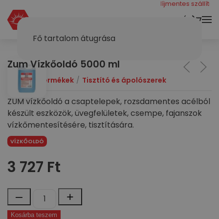
még 40000 ft a díjmentes szállításhoz
KOSÁR
Fő tartalom átugrása
Zum Vízkőoldó 5000 ml
Dymol
Termékek
Tisztító és ápolószerek
ZUM vízkőoldó a csaptelepek, rozsdamentes acélból
készült eszközök, üvegfelületek, csempe, fajanszok
vízkőmentesítésére, tisztítására.
VÍZKŐOLDÓ
3 727
Ft
Zum
–
+
Vízkőoldó
Kosárba teszem
5000