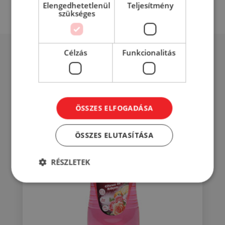
Elengedhetetlenül
Teljesítmény
szükséges
Célzás
Funkcionalitás
Mások éppen ezt nézik...
ÖSSZES ELFOGADÁSA
ÖSSZES ELUTASÍTÁSA
RÉSZLETEK