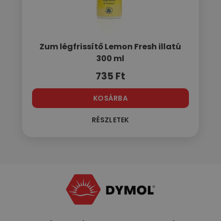
Zum légfrissítő Lemon Fresh illatú
300 ml
735
Ft
KOSÁRBA
RÉSZLETEK