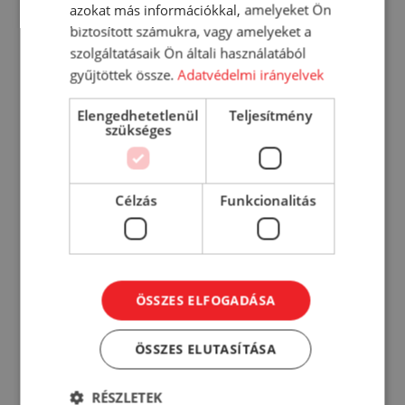
azokat más információkkal, amelyeket Ön
DY-03 Fénytartó tisztítószer 5000 ml
biztosított számukra, vagy amelyeket a
4 299
Ft
szolgáltatásaik Ön általi használatából
gyűjtöttek össze.
Adatvédelmi irányelvek
KOSÁRBA
Elengedhetetlenül
Teljesítmény
szükséges
RÉSZLETEK
Célzás
Funkcionalitás
ÖSSZES ELFOGADÁSA
ÖSSZES ELUTASÍTÁSA
RÉSZLETEK