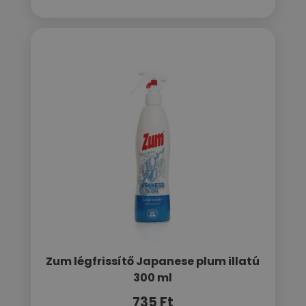
Zum légfrissítő Japanese plum illatú
300 ml
735
Ft