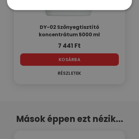
DY-02 Szőnyegtisztító
koncentrátum 5000 ml
7 441
Ft
KOSÁRBA
RÉSZLETEK
Mások éppen ezt nézik...