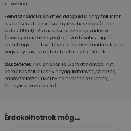
bevetheti.
Felhasználási ajánlat és adagolás:
Nagy felületek
tisztítására, felmosásra higítva használja (5 liter
vízhez 60ml). Makacs, zsíros szennyeződések
(mosogatón, tűzhelyen) eltávolításához higítás
nélkül tegyen a tisztítószerből a tisztítandó felületre
vagy egy szivacsra, törölje át, majd öblítse le.
Összetétel:
<5% anionos felületaktív anyag, <5%
nemionos felületaktív anyag, illatanyag,színezék,
konzerválószer (Methylchloroisothiazolinone,
Methylisothiazolinone)
Érdekelhetnek még…