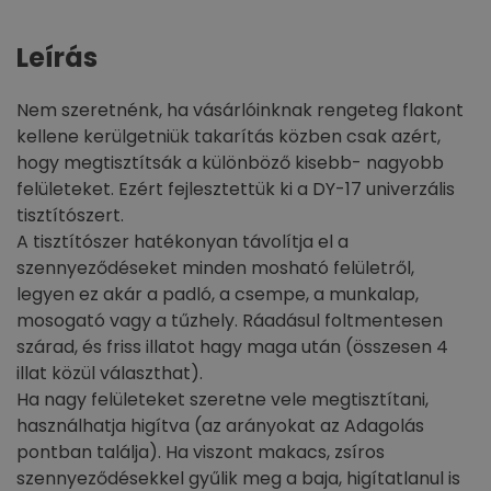
Leírás
Nem szeretnénk, ha vásárlóinknak rengeteg flakont
kellene kerülgetniük takarítás közben csak azért,
hogy megtisztítsák a különböző kisebb- nagyobb
felületeket. Ezért fejlesztettük ki a DY-17 univerzális
tisztítószert.
A tisztítószer hatékonyan távolítja el a
szennyeződéseket minden mosható felületről,
legyen ez akár a padló, a csempe, a munkalap,
mosogató vagy a tűzhely. Ráadásul foltmentesen
szárad, és friss illatot hagy maga után (összesen 4
illat közül választhat).
Ha nagy felületeket szeretne vele megtisztítani,
használhatja higítva (az arányokat az Adagolás
pontban találja). Ha viszont makacs, zsíros
szennyeződésekkel gyűlik meg a baja, higítatlanul is