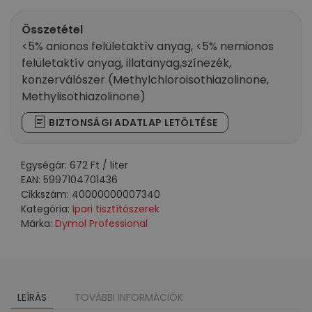
tisztító
citrus&
Összetétel
rose
<5% anionos felületaktív anyag, <5% nemionos
illattal
felületaktív anyag, illatanyag,színezék,
5000ml
konzerválószer (Methylchloroisothiazolinone,
mennyiség
Methylisothiazolinone)
BIZTONSÁGI ADATLAP LETÖLTÉSE
Egységár:
672
Ft
/ liter
EAN:
5997104701436
Cikkszám:
40000000007340
Kategória:
Ipari tisztítószerek
Márka:
Dymol Professional
LEÍRÁS
TOVÁBBI INFORMÁCIÓK