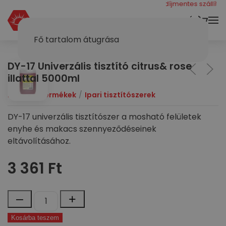
még 40000 ft a díjmentes szállításhoz
KOSÁR
Fő tartalom átugrása
DY-17 Univerzális tisztító citrus& rose
illattal 5000ml
Dymol
Termékek
Ipari tisztítószerek
DY-17 univerzális tisztítószer a mosható felületek
enyhe és makacs szennyeződéseinek
eltávolításához.
3 361
Ft
DY-
–
+
17
Kosárba teszem
Univerzális