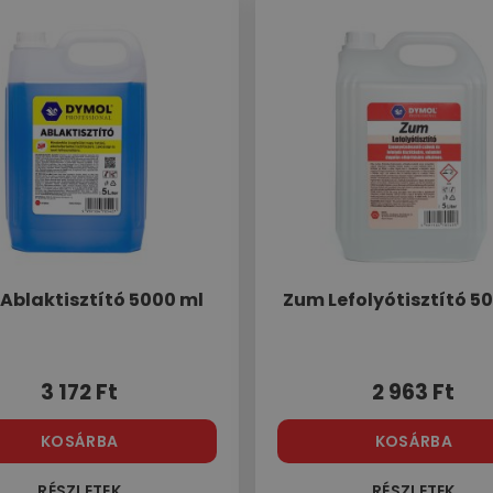
Ablaktisztító 5000 ml
Zum Lefolyótisztító 5
3 172
Ft
2 963
Ft
KOSÁRBA
KOSÁRBA
RÉSZLETEK
RÉSZLETEK