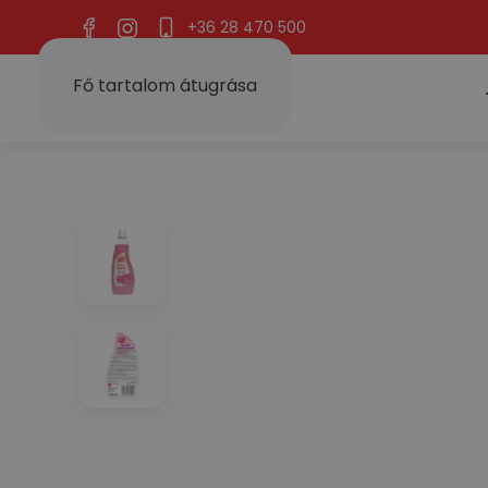
+36 28 470 500
Fő tartalom átugrása