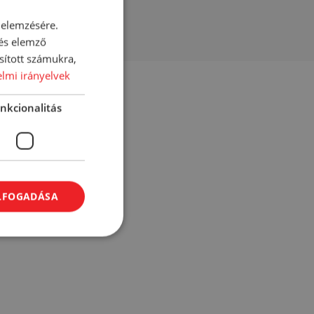
 elemzésére.
 és elemző
sított számukra,
lmi irányelvek
nkcionalitás
ELFOGADÁSA