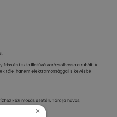
l.
friss és tiszta illatúvá varázsolhassa a ruháit. A
nek tőle, hanem elektromossággal is kevésbé
ízhez kézi mosás esetén. Tárolja hűvös,
×