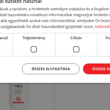
l sütiket használ
llatanyag.
lunk a tartalom, a hirdetések személyre szabására és a forgalom
tali használatára vonatkozó információkat megosztjuk hirdetési
, akik egyesíthetik azokat más információkkal, amelyeket Ön bizto
szolgáltatásaik Ön általi használatából gyűjtöttek össze.
Adatvéde
lenül
Teljesítmény
Célzás
Fu
s
ÖSSZES ELUTASÍTÁSA
ÖSSZES 