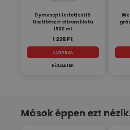
Dymosept fertőtlenítő
Wel
tisztítószer citrom illatú
grán
1500 ml
1 228
Ft
KOSÁRBA
RÉSZLETEK
Mások éppen ezt nézik.