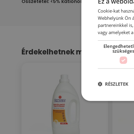
Ez a webolda
Összetétel: <5% kationos felületaktív anyag, i
Cookie-kat haszná
Webhelyünk Ön ál
partnereinkkel is
vagy amelyeket a 
Elengedhetet
Érdekelhetnek még…
szüksége
RÉSZLETEK