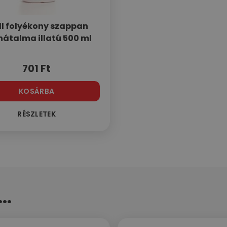
l folyékony szappan
átalma illatú 500 ml
701
Ft
KOSÁRBA
RÉSZLETEK
..