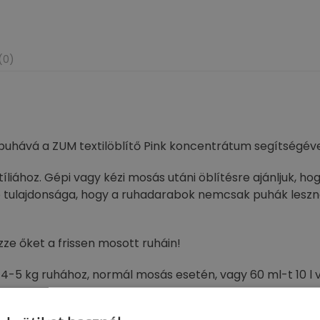
(0)
puhává a ZUM textilöblítő Pink koncentrátum segítségéve
liához. Gépi vagy kézi mosás utáni öblítésre ajánljuk, hogy 
bb tulajdonsága, hogy a ruhadarabok nemcsak puhák lesz
ezze őket a frissen mosott ruháin!
 4-5 kg ruhához, normál mosás esetén, vagy 60 ml-t 10 l v