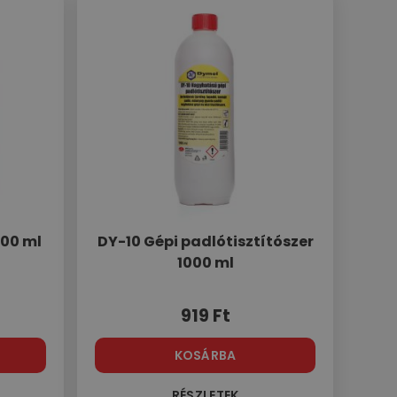
000 ml
DY-10 Gépi padlótisztítószer
1000 ml
919
Ft
KOSÁRBA
RÉSZLETEK