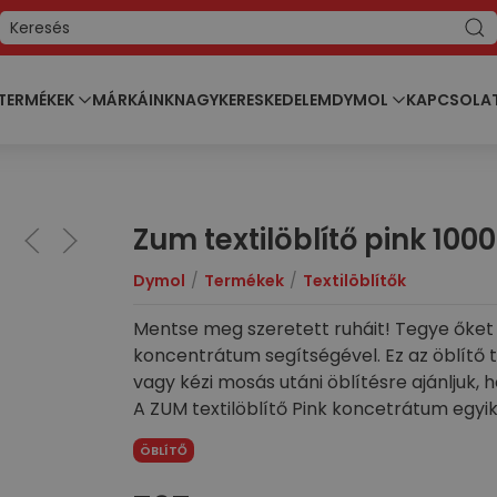
TERMÉKEK
MÁRKÁINK
NAGYKERESKEDELEM
DYMOL
KAPCSOLA
Zum textilöblítő pink 100
Dymol
Termékek
Textilöblítők
Mentse meg szeretett ruháit! Tegye őket 
koncentrátum segítségével. Ez az öblítő t
vagy kézi mosás utáni öblítésre ajánljuk, ho
A ZUM textilöblítő Pink koncetrátum egyi
nemcsak puhák lesznek tőle, hanem elekt
ÖBLÍTŐ
lesznek annyira statikusak. Válasszon a B
l
frissen mosott ruháin!
Felhasználási java