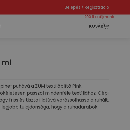
Belépés / Regisztráció
még 40000 ft a díjmentes szállításho
T
KOSÁR
0 ml
pihe-puhává a ZUM textilöblítő Pink
ökéletesen passzol mindenféle textíliához. Gépi
gy friss és tiszta illatúvá varázsolhassa a ruháit.
k legjobb tulajdonsága, hogy a ruhadarabok
romossággal is kevésbé töltődnek fel, nem
ue
és
Yellow
illataink közül és élvezze őket a
slat:
Adagoljon 90 ml öblítőt 4-5 kg ruhához,