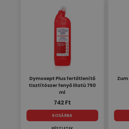
Dymosept Plus fertőtlenítő
Zum 
tisztítószer fenyő illatú 750
ml
742
Ft
KOSÁRBA
RÉSZLETEK