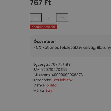
767
Ft
normál mosás esetén, vagy 60 ml-t 10 l ví
fagymentes helyen.
Összetétel: <5% kati
Zum
–
+
textilöblítő
Kosárba teszem
pink
1000
ml
Összetétel:
mennyiség
<5% kationos felületaktív anyag, illatan
Egységár:
767
Ft
/ liter
EAN:
5997104701955
Cikkszám:
40000000006873
Kategória:
Textilöblítők
Címke:
öblítő
Márka:
Zum