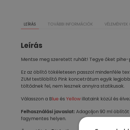
LEÍRÁS
TOVÁBBI INFORMÁCIÓK
VÉLEMÉNYEK 
Leírás
Mentse meg szeretett ruháit! Tegye őket pihe-
Ez az öblítő tökéletesen passzol mindenféle textí
ZUM textilöblítő Pink koncetrátum egyik legjo
töltődnek fel, nem lesznek annyira statikusak.
Válasszon a B
lue
és
Yellow
illataink közül és élv
Felhasználási javaslat:
Adagoljon 90 ml öblítőt
fagymentes helyen.